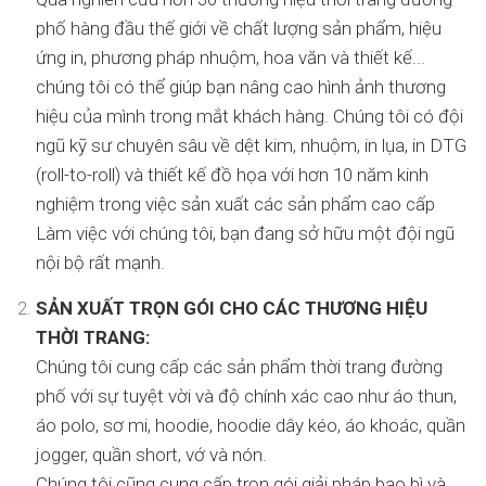
phố hàng đầu thế giới về chất lượng sản phẩm, hiệu
ứng in, phương pháp nhuộm, hoa văn và thiết kế...
chúng tôi có thể giúp bạn nâng cao hình ảnh thương
hiệu của mình trong mắt khách hàng. Chúng tôi có đội
ngũ kỹ sư chuyên sâu về dệt kim, nhuộm, in lụa, in DTG
(roll-to-roll) và thiết kế đồ họa với hơn 10 năm kinh
nghiệm trong việc sản xuất các sản phẩm cao cấp
Làm việc với chúng tôi, bạn đang sở hữu một đội ngũ
nội bộ rất mạnh.
SẢN XUẤT TRỌN GÓI CHO CÁC THƯƠNG HIỆU
THỜI TRANG:
Chúng tôi cung cấp các sản phẩm thời trang đường
phố với sự tuyệt vời và độ chính xác cao như áo thun,
áo polo, sơ mi, hoodie, hoodie dây kéo, áo khoác, quần
jogger, quần short, vớ và nón.
Chúng tôi cũng cung cấp trọn gói giải pháp bao bì và