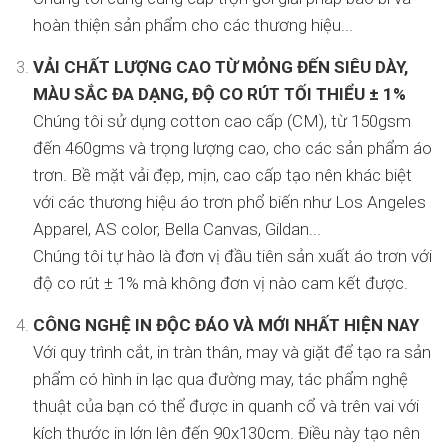
hoàn thiện sản phẩm cho các thương hiệu...
VẢI CHẤT LƯỢNG CAO TỪ MỎNG ĐẾN SIÊU DÀY,
MÀU SẮC ĐA DẠNG, ĐỘ CO RÚT TỐI THIỂU ± 1%
Chúng tôi sử dụng cotton cao cấp (CM), từ 150gsm
đến 460gms và trọng lượng cao, cho các sản phẩm áo
trơn. Bề mặt vải đẹp, mịn, cao cấp tạo nên khác biệt
với các thương hiệu áo trơn phổ biến như Los Angeles
Apparel, AS color, Bella Canvas, Gildan...
Chúng tôi tự hào là đơn vị đầu tiên sản xuất áo trơn với
độ co rút ± 1% mà không đơn vị nào cam kết được.
CÔNG NGHỆ IN ĐỘC ĐÁO VÀ MỚI NHẤT HIỆN NAY
Với quy trình cắt, in tràn thân, may và giặt để tạo ra sản
phẩm có hình in lạc qua đường may, tác phẩm nghệ
thuật của bạn có thể được in quanh cổ và trên vai với
kích thước in lớn lên đến 90x130cm. Điều này tạo nên