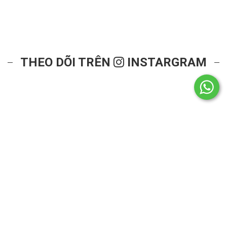
THEO DÕI TRÊN
INSTARGRAM
(Click
© aothun.com
Email:
****@aothun.com
để
2021 All Rights